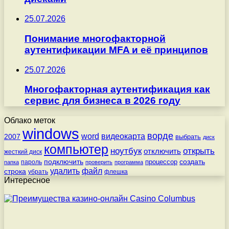
25.07.2026
Понимание многофакторной
аутентификации MFA и её принципов
25.07.2026
Многофакторная аутентификация как
сервис для бизнеса в 2026 году
Облако меток
windows
ворде
word
видеокарта
2007
выбрать
диск
компьютер
ноутбук
открыть
отключить
жесткий диск
подключить
создать
процессор
пароль
папка
проверить
программа
удалить
файл
строка
убрать
флешка
Интересное