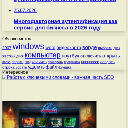
25.07.2026
Многофакторная аутентификация как
сервис для бизнеса в 2026 году
Облако меток
windows
ворде
word
видеокарта
2007
выбрать
диск
компьютер
ноутбук
открыть
отключить
жесткий диск
подключить
создать
процессор
пароль
папка
проверить
программа
удалить
файл
строка
убрать
флешка
Интересное