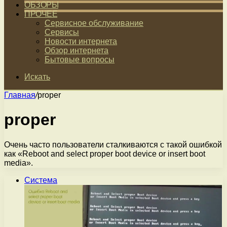
ОБЗОРЫ
ПРОЧЕЕ
Сервисное обслуживание
Сервисы
Новости интернета
Обзор интернета
Бытовые вопросы
Искать
Главная
/
proper
proper
Очень часто пользователи сталкиваются с такой ошибкой
как «Reboot and select proper boot device or insert boot
media».
Система