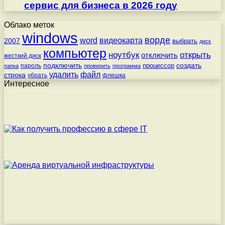
сервис для бизнеса в 2026 году
Облако меток
windows
ворде
word
видеокарта
2007
выбрать
диск
компьютер
ноутбук
открыть
отключить
жесткий диск
подключить
создать
процессор
пароль
папка
проверить
программа
удалить
файл
строка
убрать
флешка
Интересное