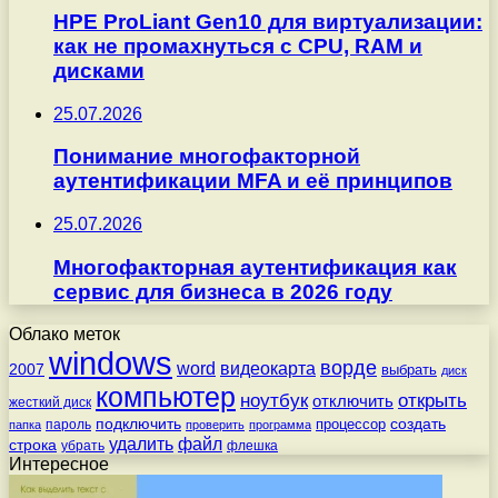
HPE ProLiant Gen10 для виртуализации:
как не промахнуться с CPU, RAM и
дисками
25.07.2026
Понимание многофакторной
аутентификации MFA и её принципов
25.07.2026
Многофакторная аутентификация как
сервис для бизнеса в 2026 году
Облако меток
windows
ворде
word
видеокарта
2007
выбрать
диск
компьютер
ноутбук
открыть
отключить
жесткий диск
подключить
создать
процессор
пароль
папка
проверить
программа
удалить
файл
строка
убрать
флешка
Интересное