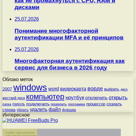
как не промахнуться с CPU, RAM и
дисками
25.07.2026
Понимание многофакторной
аутентификации MFA и её принципов
25.07.2026
Многофакторная аутентификация как
сервис для бизнеса в 2026 году
Облако меток
windows
ворде
word
видеокарта
2007
выбрать
диск
компьютер
ноутбук
открыть
отключить
жесткий диск
подключить
создать
процессор
пароль
папка
проверить
программа
удалить
файл
строка
убрать
флешка
Интересное