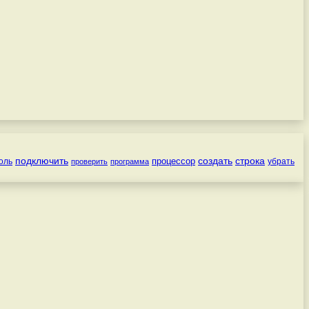
подключить
создать
строка
процессор
оль
убрать
проверить
программа