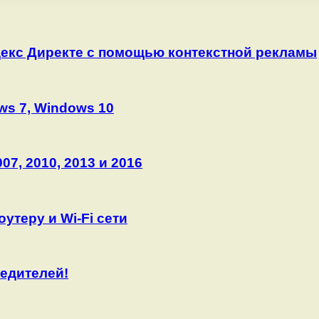
екс Директе с помощью контекстной рекламы
ws 7, Windows 10
07, 2010, 2013 и 2016
оутеру и Wi-Fi сети
едителей!