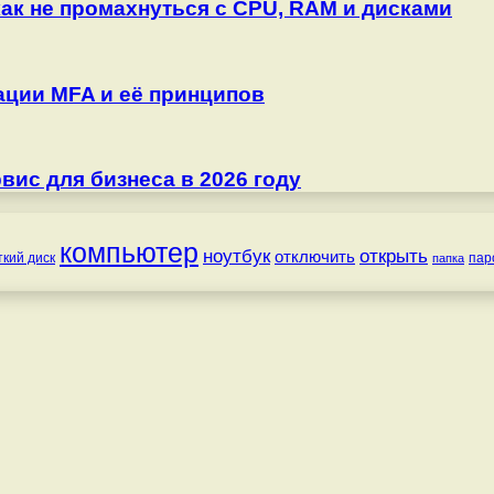
как не промахнуться с CPU, RAM и дисками
ции MFA и её принципов
ис для бизнеса в 2026 году
компьютер
ноутбук
открыть
отключить
ткий диск
пар
папка