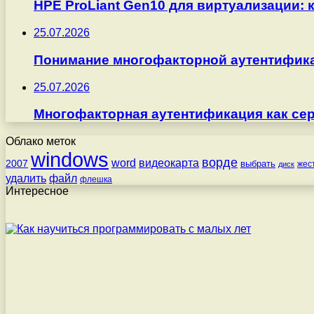
HPE ProLiant Gen10 для виртуализации: 
25.07.2026
Понимание многофакторной аутентифика
25.07.2026
Многофакторная аутентификация как серв
Облако меток
windows
ворде
word
видеокарта
2007
выбрать
жес
диск
удалить
файл
флешка
Интересное