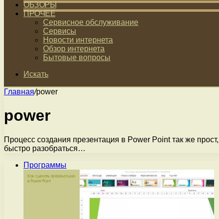
ОБЗОРЫ
ПРОЧЕЕ
Сервисное обслуживание
Сервисы
Новости интернета
Обзор интернета
Бытовые вопросы
Искать
Главная
/
power
power
Процесс создания презентация в Power Point так же прост
быстро разобраться…
Программы