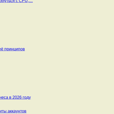
ахнуться с CPU,…
её принципов
еса в 2026 году
ты аккаунтов