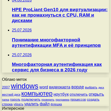
04.08.2026
HPE ProLiant Gen10 для виртуализации:
как не промахнуться с CPU, RAM и
дисками
25.07.2026
Понимание многофакторной
аутентификации MFA и её принципов
25.07.2026
Многофакторная аутентификация как
сервис для бизнеса в 2026 году
Облако меток
windows
ворде
word
видеокарта
2007
выбрать
диск
компьютер
ноутбук
открыть
отключить
жесткий диск
подключить
создать
процессор
пароль
папка
проверить
программа
удалить
файл
строка
убрать
флешка
Интересное