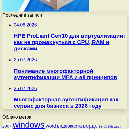
Последние записи
04.08.2026
HPE ProLiant Gen10 для виртуализации:
как не промахнуться с CPU, RAM и
дисками
25.07.2026
Понимание многофакторной
аутентификации MFA и её принципов
25.07.2026
Многофакторная аутентификация как
сервис для бизнеса в 2026 году
Облако меток
windows
ворде
word
видеокарта
2007
выбрать
диск