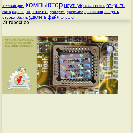
компьютер
ноутбук
открыть
отключить
жесткий диск
подключить
создать
процессор
пароль
папка
проверить
программа
удалить
файл
строка
убрать
флешка
Интересное