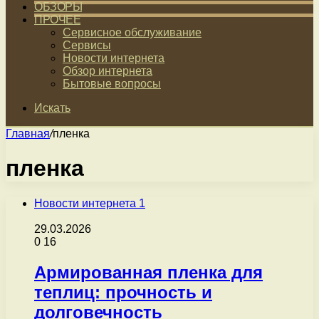
ОБЗОРЫ
ПРОЧЕЕ
Сервисное обслуживание
Сервисы
Новости интернета
Обзор интернета
Бытовые вопросы
Искать
Главная
/
пленка
пленка
Новости интернета 1
29.03.2026
0
16
Армированная пленка для
теплиц: прочность и
долговечность