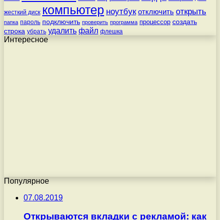
компьютер
ноутбук
открыть
отключить
жесткий диск
подключить
создать
процессор
пароль
папка
проверить
программа
удалить
файл
строка
убрать
флешка
Интересное
Популярное
07.08.2019
Открываются вкладки с рекламой: как