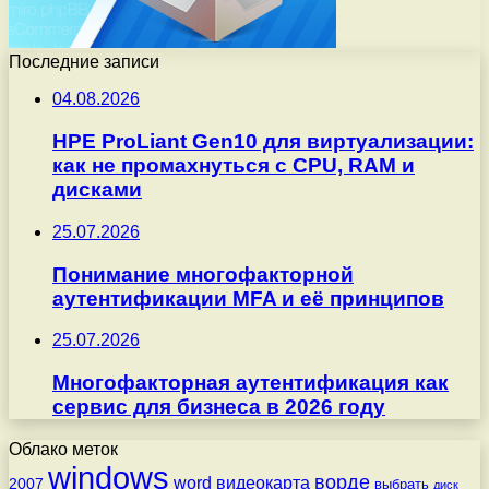
Последние записи
04.08.2026
HPE ProLiant Gen10 для виртуализации:
как не промахнуться с CPU, RAM и
дисками
25.07.2026
Понимание многофакторной
аутентификации MFA и её принципов
25.07.2026
Многофакторная аутентификация как
сервис для бизнеса в 2026 году
Облако меток
windows
ворде
word
видеокарта
2007
выбрать
диск