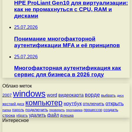
HPE ProLiant Gen10 для виртуализации:
как не промахнуться с CPU, RAM и
дисками
25.07.2026
Понимание многофакторной
аутентификации MFA и её принципов
25.07.2026
Многофакторная аутентификация как
сервис для бизнеса в 2026 году
Облако меток
windows
ворде
word
видеокарта
2007
выбрать
диск
компьютер
ноутбук
открыть
отключить
жесткий диск
подключить
создать
процессор
пароль
папка
проверить
программа
удалить
файл
строка
убрать
флешка
Интересное