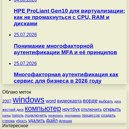
HPE ProLiant Gen10 для виртуализации:
как не промахнуться с CPU, RAM и
дисками
25.07.2026
Понимание многофакторной
аутентификации MFA и её принципов
25.07.2026
Многофакторная аутентификация как
сервис для бизнеса в 2026 году
Облако меток
windows
ворде
word
видеокарта
2007
выбрать
диск
компьютер
ноутбук
открыть
отключить
жесткий диск
подключить
создать
процессор
пароль
папка
проверить
программа
удалить
файл
строка
убрать
флешка
Интересное