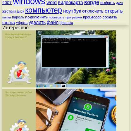
windows
ворде
word
видеокарта
2007
выбрать
диск
компьютер
ноутбук
открыть
отключить
жесткий диск
подключить
создать
процессор
пароль
папка
проверить
программа
удалить
файл
строка
убрать
флешка
Интересное