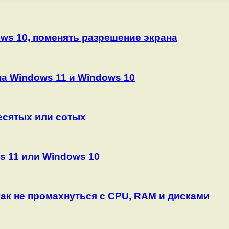
ws 10, поменять разрешение экрана
на Windows 11 и Windows 10
десятых или сотых
s 11 или Windows 10
как не промахнуться с CPU, RAM и дисками