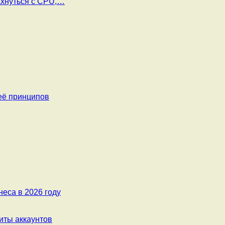
ахнуться с CPU,…
её принципов
еса в 2026 году
ты аккаунтов