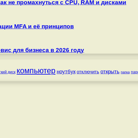
как не промахнуться с CPU, RAM и дисками
ции MFA и её принципов
ис для бизнеса в 2026 году
компьютер
ноутбук
открыть
отключить
ткий диск
пар
папка