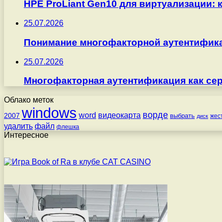
HPE ProLiant Gen10 для виртуализации: 
25.07.2026
Понимание многофакторной аутентифика
25.07.2026
Многофакторная аутентификация как серв
Облако меток
windows
ворде
word
видеокарта
2007
выбрать
жес
диск
удалить
файл
флешка
Интересное