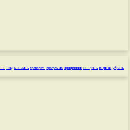
подключить
создать
строка
процессор
оль
убрать
проверить
программа