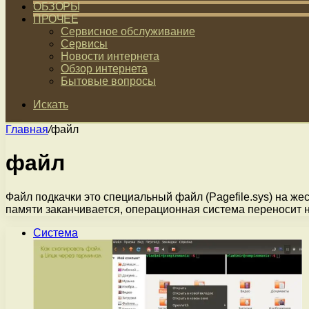
ОБЗОРЫ
ПРОЧЕЕ
Сервисное обслуживание
Сервисы
Новости интернета
Обзор интернета
Бытовые вопросы
Искать
Главная
/
файл
файл
Файл подкачки это специальный файл (Pagefile.sys) на ж
памяти заканчивается, операционная система переносит
Система