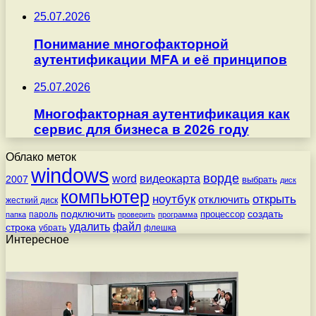
25.07.2026
Понимание многофакторной
аутентификации MFA и её принципов
25.07.2026
Многофакторная аутентификация как
сервис для бизнеса в 2026 году
Облако меток
windows
ворде
word
видеокарта
2007
выбрать
диск
компьютер
ноутбук
открыть
отключить
жесткий диск
подключить
создать
процессор
пароль
папка
проверить
программа
удалить
файл
строка
убрать
флешка
Интересное