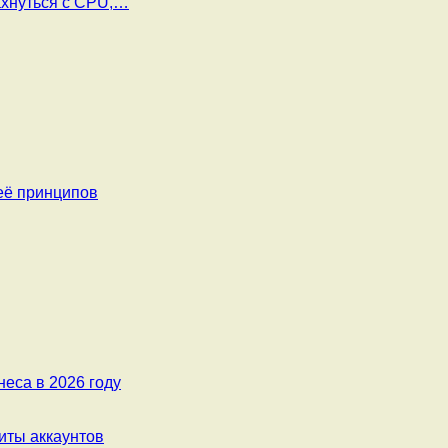
ахнуться с CPU,…
её принципов
еса в 2026 году
ты аккаунтов