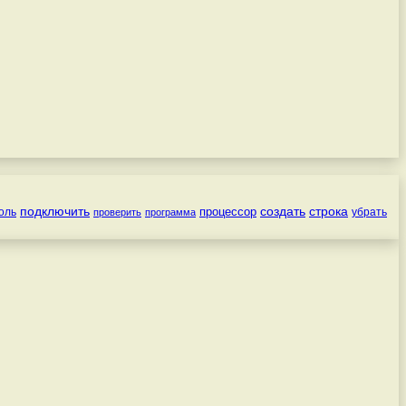
подключить
создать
строка
процессор
оль
убрать
проверить
программа