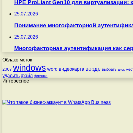
HPE ProLiant Gen10 для виртуализации: 
25.07.2026
Понимание многофакторной аутентифика
25.07.2026
Многофакторная аутентификация как серв
Облако меток
windows
ворде
word
видеокарта
2007
выбрать
жес
диск
удалить
файл
флешка
Интересное