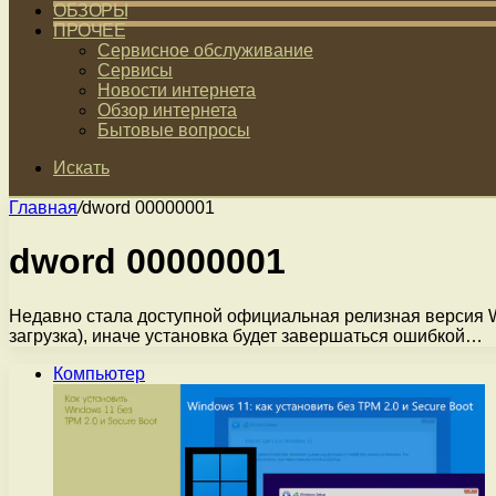
ОБЗОРЫ
ПРОЧЕЕ
Сервисное обслуживание
Сервисы
Новости интернета
Обзор интернета
Бытовые вопросы
Искать
Главная
/
dword 00000001
dword 00000001
Недавно стала доступной официальная релизная версия Wi
загрузка), иначе установка будет завершаться ошибкой…
Компьютер