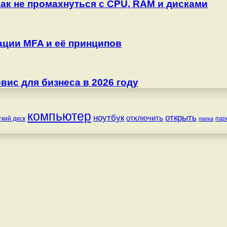
как не промахнуться с CPU, RAM и дисками
ции MFA и её принципов
ис для бизнеса в 2026 году
компьютер
ноутбук
открыть
отключить
ткий диск
пар
папка