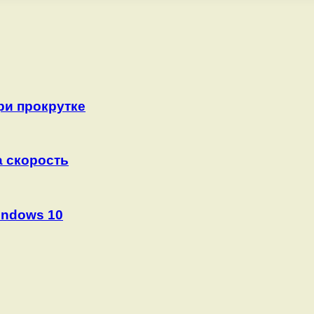
при прокрутке
а скорость
indows 10