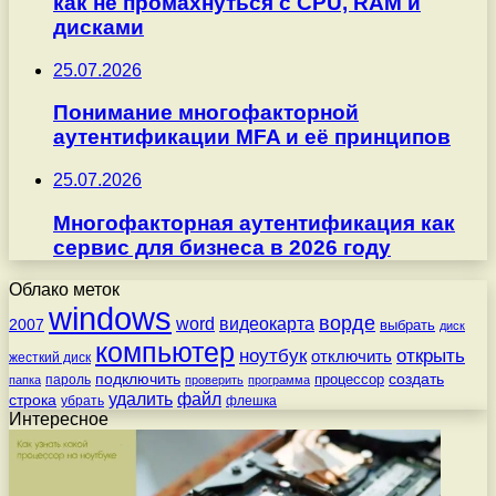
как не промахнуться с CPU, RAM и
дисками
25.07.2026
Понимание многофакторной
аутентификации MFA и её принципов
25.07.2026
Многофакторная аутентификация как
сервис для бизнеса в 2026 году
Облако меток
windows
ворде
word
видеокарта
2007
выбрать
диск
компьютер
ноутбук
открыть
отключить
жесткий диск
подключить
создать
процессор
пароль
папка
проверить
программа
удалить
файл
строка
убрать
флешка
Интересное