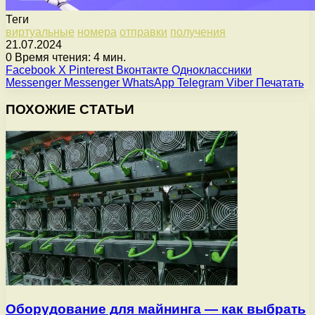
Теги
виртуальные
номера
отправки
получения
21.07.2024
0
Время чтения: 4 мин.
Facebook
X
Pinterest
Вконтакте
Одноклассники
Messenger
Messenger
WhatsApp
Telegram
Viber
Печатать
ПОХОЖИЕ СТАТЬИ
Оборудование для майнинга — как выбрать