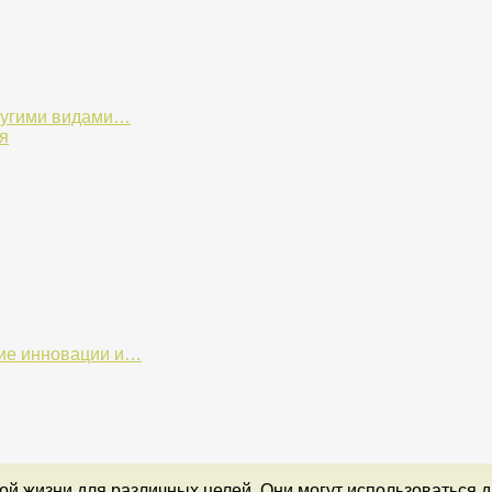
ругими видами…
я
кие инновации и…
 жизни для различных целей. Они могут использоваться для