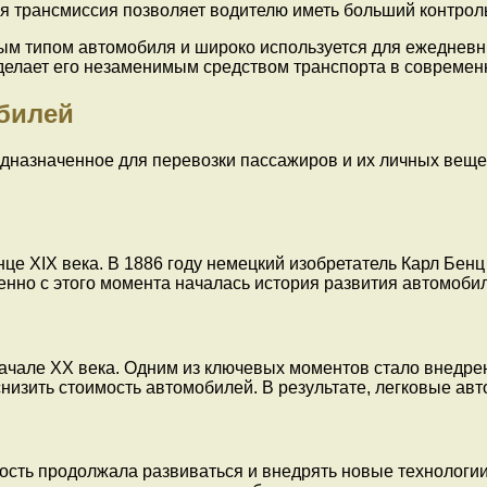
ая трансмиссия позволяет водителю иметь больший контрол
м типом автомобиля и широко используется для ежедневны
 делает его незаменимым средством транспорта в современ
билей
едназначенное для перевозки пассажиров и их личных веще
е XIX века. В 1886 году немецкий изобретатель Карл Бенц
менно с этого момента началась история развития автомоби
чале XX века. Одним из ключевых моментов стало внедрен
снизить стоимость автомобилей. В результате, легковые а
ть продолжала развиваться и внедрять новые технологии.