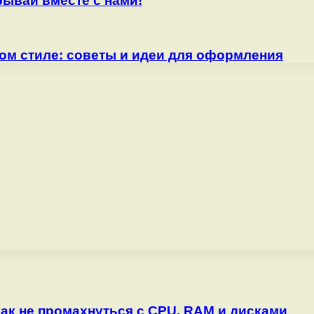
рывай вместе с нами!
ом стиле: советы и идеи для оформления
как не промахнуться с CPU, RAM и дисками