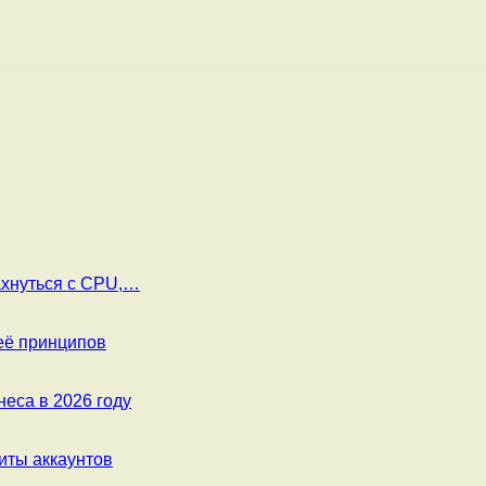
ахнуться с CPU,…
её принципов
еса в 2026 году
ты аккаунтов