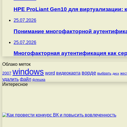
HPE ProLiant Gen10 для виртуализации: 
25.07.2026
Понимание многофакторной аутентифика
25.07.2026
Многофакторная аутентификация как серв
Облако меток
windows
ворде
word
видеокарта
2007
выбрать
жес
диск
удалить
файл
флешка
Интересное