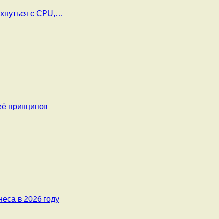
ахнуться с CPU,…
её принципов
еса в 2026 году