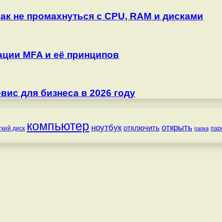
как не промахнуться с CPU, RAM и дисками
ции MFA и её принципов
ис для бизнеса в 2026 году
компьютер
ноутбук
открыть
отключить
ткий диск
пар
папка