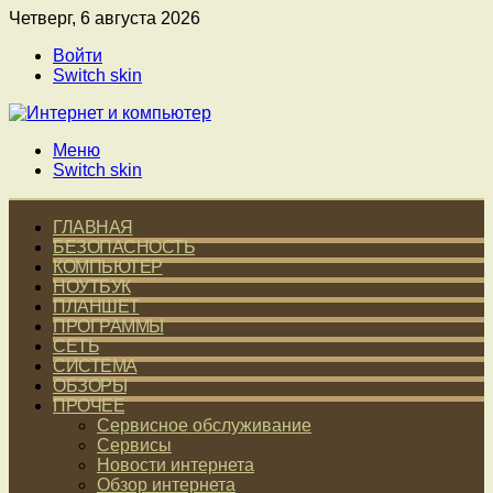
Четверг, 6 августа 2026
Войти
Switch skin
Меню
Switch skin
ГЛАВНАЯ
БЕЗОПАСНОСТЬ
КОМПЬЮТЕР
НОУТБУК
ПЛАНШЕТ
ПРОГРАММЫ
СЕТЬ
СИСТЕМА
ОБЗОРЫ
ПРОЧЕЕ
Сервисное обслуживание
Сервисы
Новости интернета
Обзор интернета