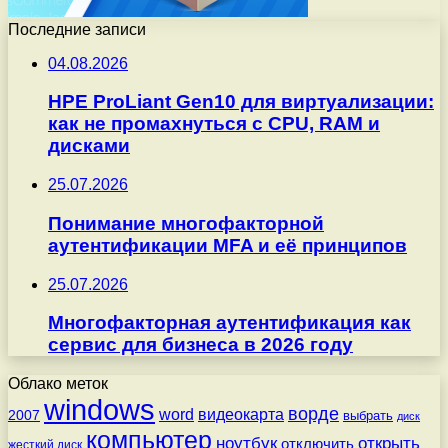
Последние записи
04.08.2026
HPE ProLiant Gen10 для виртуализации:
как не промахнуться с CPU, RAM и
дисками
25.07.2026
Понимание многофакторной
аутентификации MFA и её принципов
25.07.2026
Многофакторная аутентификация как
сервис для бизнеса в 2026 году
Облако меток
windows
ворде
word
видеокарта
2007
выбрать
диск
компьютер
ноутбук
открыть
отключить
жесткий диск