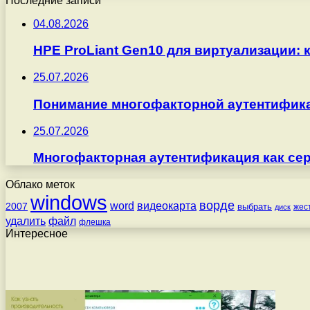
Последние записи
04.08.2026
HPE ProLiant Gen10 для виртуализации: 
25.07.2026
Понимание многофакторной аутентифика
25.07.2026
Многофакторная аутентификация как серв
Облако меток
windows
ворде
word
видеокарта
2007
выбрать
жес
диск
удалить
файл
флешка
Интересное