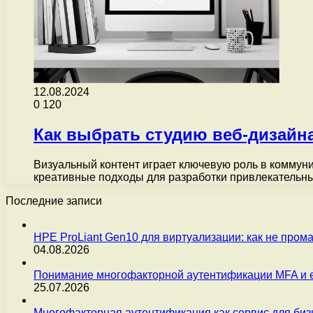
12.08.2024
0
120
Как выбрать студию веб-дизайн
Визуальный контент играет ключевую роль в коммуни
креативные подходы для разработки привлекательн
Последние записи
HPE ProLiant Gen10 для виртуализации: как не пром
04.08.2026
Понимание многофакторной аутентификации MFA и 
25.07.2026
Многофакторная аутентификация как сервис для бизн