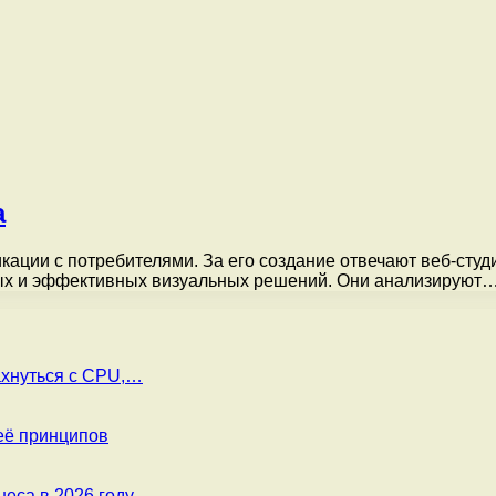
а
кации с потребителями. За его создание отвечают веб-студ
ых и эффективных визуальных решений. Они анализируют
ахнуться с CPU,…
её принципов
еса в 2026 году