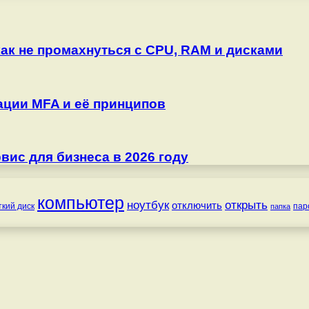
как не промахнуться с CPU, RAM и дисками
ции MFA и её принципов
ис для бизнеса в 2026 году
компьютер
ноутбук
открыть
отключить
ткий диск
пар
папка