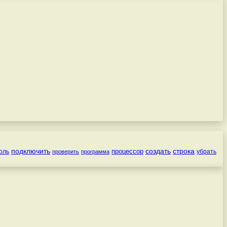
подключить
создать
строка
процессор
оль
убрать
проверить
программа