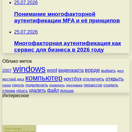
25.07.2026
Понимание многофакторной
аутентификации MFA и её принципов
25.07.2026
Многофакторная аутентификация как
сервис для бизнеса в 2026 году
Облако меток
windows
ворде
word
видеокарта
2007
выбрать
диск
компьютер
ноутбук
открыть
отключить
жесткий диск
подключить
создать
процессор
пароль
папка
проверить
программа
удалить
файл
строка
убрать
флешка
Интересное