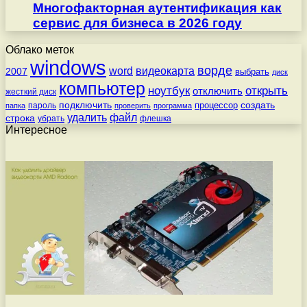
Многофакторная аутентификация как
сервис для бизнеса в 2026 году
Облако меток
windows
ворде
word
видеокарта
2007
выбрать
диск
компьютер
ноутбук
открыть
отключить
жесткий диск
подключить
создать
процессор
пароль
папка
проверить
программа
удалить
файл
строка
убрать
флешка
Интересное