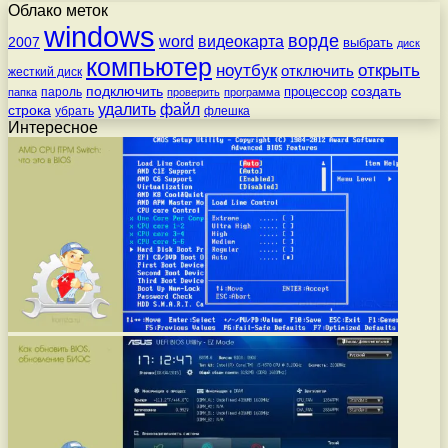
Облако меток
windows
ворде
word
видеокарта
2007
выбрать
диск
компьютер
ноутбук
открыть
отключить
жесткий диск
подключить
создать
процессор
пароль
папка
проверить
программа
удалить
файл
строка
убрать
флешка
Интересное