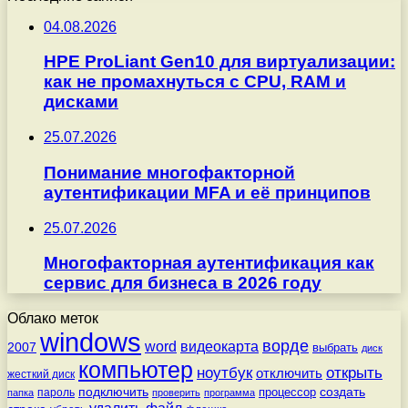
04.08.2026
HPE ProLiant Gen10 для виртуализации:
как не промахнуться с CPU, RAM и
дисками
25.07.2026
Понимание многофакторной
аутентификации MFA и её принципов
25.07.2026
Многофакторная аутентификация как
сервис для бизнеса в 2026 году
Облако меток
windows
ворде
word
видеокарта
2007
выбрать
диск
компьютер
ноутбук
открыть
отключить
жесткий диск
подключить
создать
процессор
пароль
папка
проверить
программа