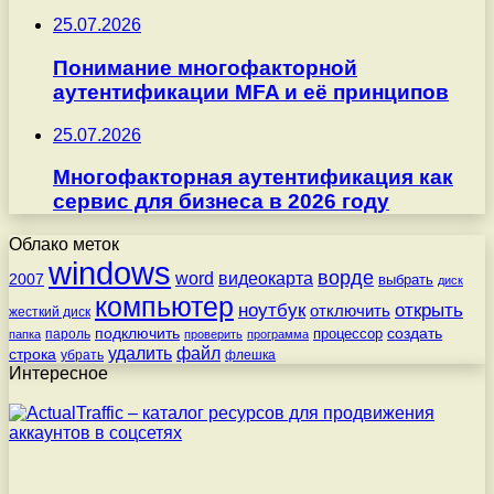
25.07.2026
Понимание многофакторной
аутентификации MFA и её принципов
25.07.2026
Многофакторная аутентификация как
сервис для бизнеса в 2026 году
Облако меток
windows
ворде
word
видеокарта
2007
выбрать
диск
компьютер
ноутбук
открыть
отключить
жесткий диск
подключить
создать
процессор
пароль
папка
проверить
программа
удалить
файл
строка
убрать
флешка
Интересное