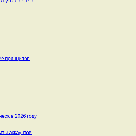
ахнуться с CPU,…
её принципов
еса в 2026 году
ты аккаунтов