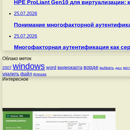
HPE ProLiant Gen10 для виртуализации: 
25.07.2026
Понимание многофакторной аутентифика
25.07.2026
Многофакторная аутентификация как серв
Облако меток
windows
ворде
word
видеокарта
2007
выбрать
жес
диск
удалить
файл
флешка
Интересное