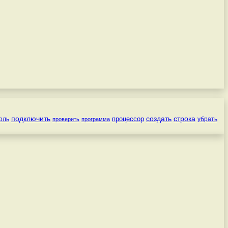
подключить
создать
строка
процессор
оль
убрать
проверить
программа