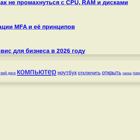
как не промахнуться с CPU, RAM и дисками
ции MFA и её принципов
ис для бизнеса в 2026 году
компьютер
ноутбук
открыть
отключить
ткий диск
пар
папка