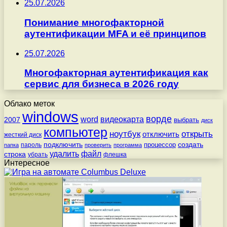
25.07.2026
Понимание многофакторной
аутентификации MFA и её принципов
25.07.2026
Многофакторная аутентификация как
сервис для бизнеса в 2026 году
Облако меток
windows
ворде
word
видеокарта
2007
выбрать
диск
компьютер
ноутбук
открыть
отключить
жесткий диск
подключить
создать
процессор
пароль
папка
проверить
программа
удалить
файл
строка
убрать
флешка
Интересное