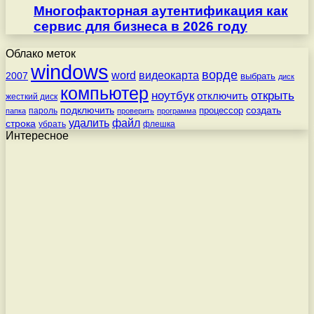
Многофакторная аутентификация как
сервис для бизнеса в 2026 году
Облако меток
windows
ворде
word
видеокарта
2007
выбрать
диск
компьютер
ноутбук
открыть
отключить
жесткий диск
подключить
создать
процессор
пароль
папка
проверить
программа
удалить
файл
строка
убрать
флешка
Интересное