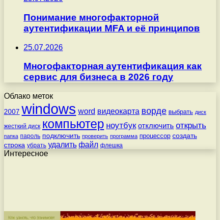
Понимание многофакторной
аутентификации MFA и её принципов
25.07.2026
Многофакторная аутентификация как
сервис для бизнеса в 2026 году
Облако меток
windows
ворде
word
видеокарта
2007
выбрать
диск
компьютер
ноутбук
открыть
отключить
жесткий диск
подключить
создать
процессор
пароль
папка
проверить
программа
удалить
файл
строка
убрать
флешка
Интересное