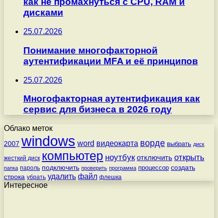
как не промахнуться с CPU, RAM и
дисками
25.07.2026
Понимание многофакторной
аутентификации MFA и её принципов
25.07.2026
Многофакторная аутентификация как
сервис для бизнеса в 2026 году
Облако меток
windows
ворде
word
видеокарта
2007
выбрать
диск
компьютер
ноутбук
открыть
отключить
жесткий диск
подключить
создать
процессор
пароль
папка
проверить
программа
удалить
файл
строка
убрать
флешка
Интересное