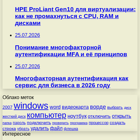
HPE ProLiant Gen10 для виртуализации:
как не промахнуться с CPU, RAM и
дисками
25.07.2026
Понимание многофакторной
аутентификации MFA и её принципов
25.07.2026
Многофакторная аутентификация как
сервис для бизнеса в 2026 году
Облако меток
windows
ворде
word
видеокарта
2007
выбрать
диск
компьютер
ноутбук
открыть
отключить
жесткий диск
подключить
создать
процессор
пароль
папка
проверить
программа
удалить
файл
строка
убрать
флешка
Интересное