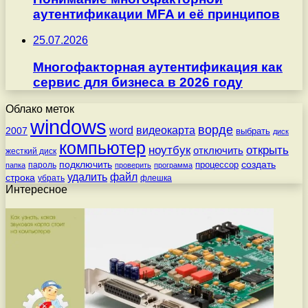
аутентификации MFA и её принципов
25.07.2026
Многофакторная аутентификация как
сервис для бизнеса в 2026 году
Облако меток
windows
ворде
word
видеокарта
2007
выбрать
диск
компьютер
ноутбук
открыть
отключить
жесткий диск
подключить
создать
процессор
пароль
папка
проверить
программа
удалить
файл
строка
убрать
флешка
Интересное