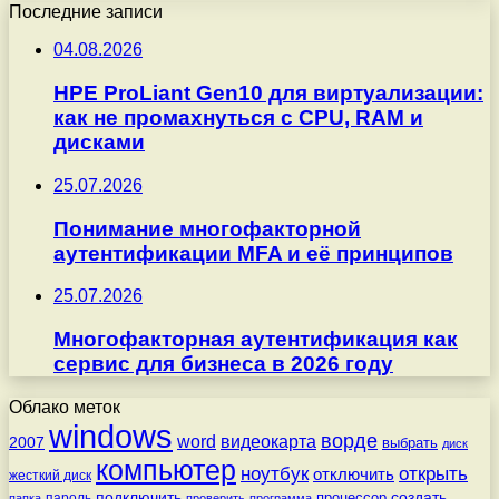
Последние записи
04.08.2026
HPE ProLiant Gen10 для виртуализации:
как не промахнуться с CPU, RAM и
дисками
25.07.2026
Понимание многофакторной
аутентификации MFA и её принципов
25.07.2026
Многофакторная аутентификация как
сервис для бизнеса в 2026 году
Облако меток
windows
ворде
word
видеокарта
2007
выбрать
диск
компьютер
ноутбук
открыть
отключить
жесткий диск
подключить
создать
процессор
пароль
папка
проверить
программа