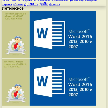
удалить
файл
строка
убрать
флешка
Интересное