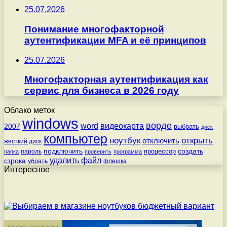
25.07.2026
Понимание многофакторной
аутентификации MFA и её принципов
25.07.2026
Многофакторная аутентификация как
сервис для бизнеса в 2026 году
Облако меток
windows
ворде
word
видеокарта
2007
выбрать
диск
компьютер
ноутбук
открыть
отключить
жесткий диск
подключить
создать
процессор
пароль
папка
проверить
программа
удалить
файл
строка
убрать
флешка
Интересное