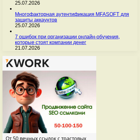
25.07.2026
Многофакторная аутентификация MFASOFT для
защиты аккаунтов
25.07.2026
7 ошибок при организации онлайн-обучения,
которые стоят компании денег
21.07.2026