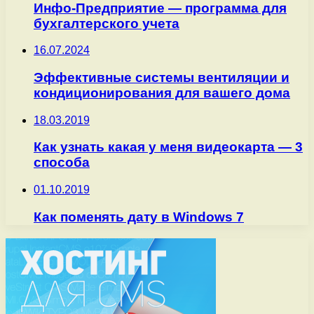
Инфо-Предприятие — программа для
бухгалтерского учета
16.07.2024
Эффективные системы вентиляции и
кондиционирования для вашего дома
18.03.2019
Как узнать какая у меня видеокарта — 3
способа
01.10.2019
Как поменять дату в Windows 7