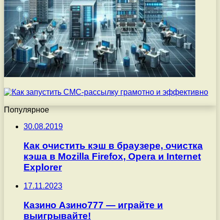
Популярное
30.08.2019
Как очистить кэш в браузере, очистка
кэша в Mozilla Firefox, Opera и Internet
Explorer
17.11.2023
Казино Азино777 — играйте и
выигрывайте!