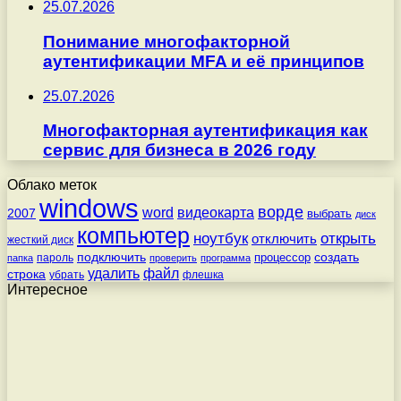
25.07.2026
Понимание многофакторной
аутентификации MFA и её принципов
25.07.2026
Многофакторная аутентификация как
сервис для бизнеса в 2026 году
Облако меток
windows
ворде
word
видеокарта
2007
выбрать
диск
компьютер
ноутбук
открыть
отключить
жесткий диск
подключить
создать
процессор
пароль
папка
проверить
программа
удалить
файл
строка
убрать
флешка
Интересное