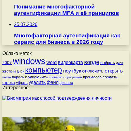
Понимание многофакторной
аутентификации MFA и её принципов
25.07.2026
Многофакторная аутентификация как
сервис для бизнеса в 2026 году
Облако меток
windows
ворде
word
видеокарта
2007
выбрать
диск
компьютер
ноутбук
открыть
отключить
жесткий диск
подключить
создать
процессор
пароль
папка
проверить
программа
удалить
файл
строка
убрать
флешка
Интересное