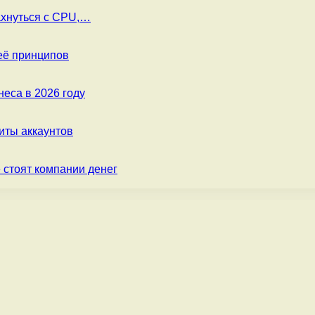
ахнуться с CPU,…
её принципов
еса в 2026 году
ты аккаунтов
 стоят компании денег