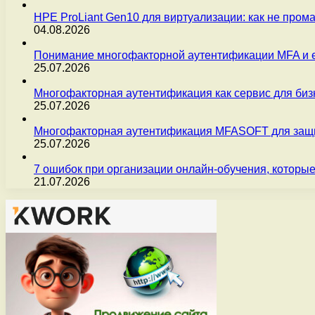
HPE ProLiant Gen10 для виртуализации: как не пром
04.08.2026
Понимание многофакторной аутентификации MFA и 
25.07.2026
Многофакторная аутентификация как сервис для бизн
25.07.2026
Многофакторная аутентификация MFASOFT для защи
25.07.2026
7 ошибок при организации онлайн-обучения, которые
21.07.2026