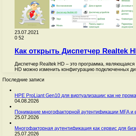
23.07.2021
0
52
Как открыть Диспетчер Realtek 
Диспетчер Realtek HD – это программа, являющаяся 
HD можно изменить конфигурацию подключенных ди
Последние записи
HPE ProLiant Gen10 для виртуализации: как не пром
04.08.2026
Понимание многофакторной аутентификации MFA и 
25.07.2026
Многофакторная аутентификация как сервис для бизн
25.07.2026