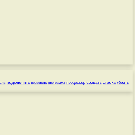
подключить
создать
строка
процессор
оль
убрать
проверить
программа