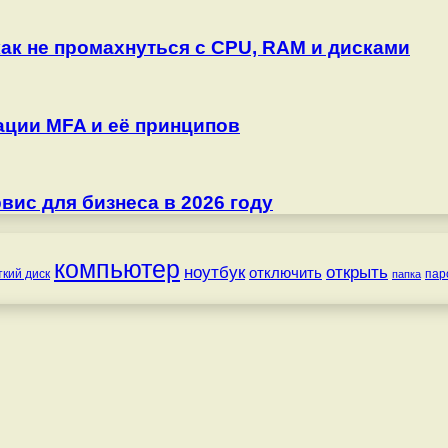
как не промахнуться с CPU, RAM и дисками
ции MFA и её принципов
ис для бизнеса в 2026 году
компьютер
ноутбук
открыть
отключить
ткий диск
пар
папка