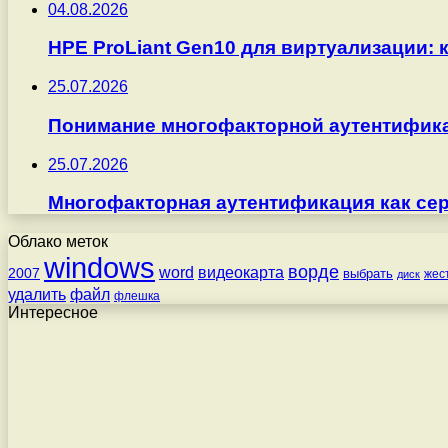
04.08.2026
HPE ProLiant Gen10 для виртуализации: 
25.07.2026
Понимание многофакторной аутентифика
25.07.2026
Многофакторная аутентификация как серв
Облако меток
windows
ворде
word
видеокарта
2007
выбрать
жес
диск
удалить
файл
флешка
Интересное