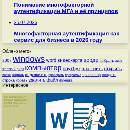
Понимание многофакторной
аутентификации MFA и её принципов
25.07.2026
Многофакторная аутентификация как
сервис для бизнеса в 2026 году
Облако меток
windows
ворде
word
видеокарта
2007
выбрать
диск
компьютер
ноутбук
открыть
отключить
жесткий диск
подключить
создать
процессор
пароль
папка
проверить
программа
удалить
файл
строка
убрать
флешка
Интересное