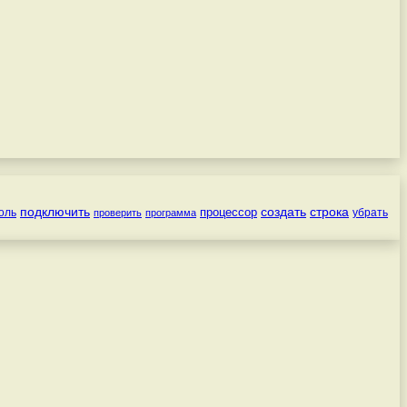
подключить
создать
строка
процессор
оль
убрать
проверить
программа