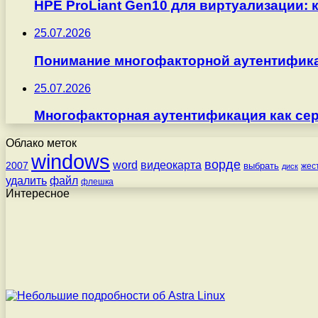
HPE ProLiant Gen10 для виртуализации: 
25.07.2026
Понимание многофакторной аутентифика
25.07.2026
Многофакторная аутентификация как серв
Облако меток
windows
ворде
word
видеокарта
2007
выбрать
жес
диск
удалить
файл
флешка
Интересное