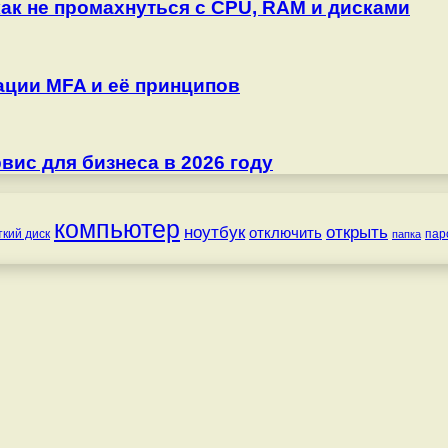
как не промахнуться с CPU, RAM и дисками
ции MFA и её принципов
ис для бизнеса в 2026 году
компьютер
ноутбук
открыть
отключить
ткий диск
пар
папка