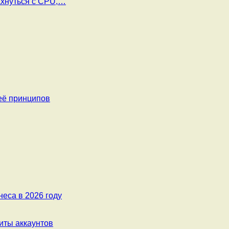
ахнуться с CPU,…
её принципов
еса в 2026 году
ты аккаунтов