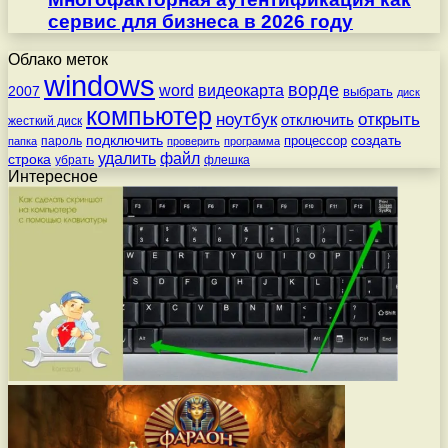
сервис для бизнеса в 2026 году
Облако меток
windows
ворде
word
видеокарта
2007
выбрать
диск
компьютер
ноутбук
открыть
отключить
жесткий диск
подключить
создать
процессор
пароль
папка
проверить
программа
удалить
файл
строка
убрать
флешка
Интересное