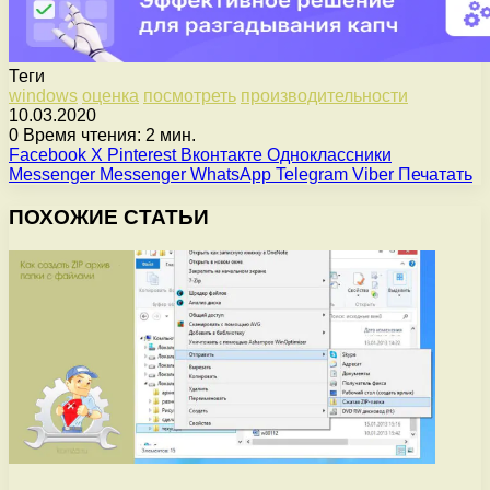
Теги
windows
оценка
посмотреть
производительности
10.03.2020
0
Время чтения: 2 мин.
Facebook
X
Pinterest
Вконтакте
Одноклассники
Messenger
Messenger
WhatsApp
Telegram
Viber
Печатать
ПОХОЖИЕ СТАТЬИ