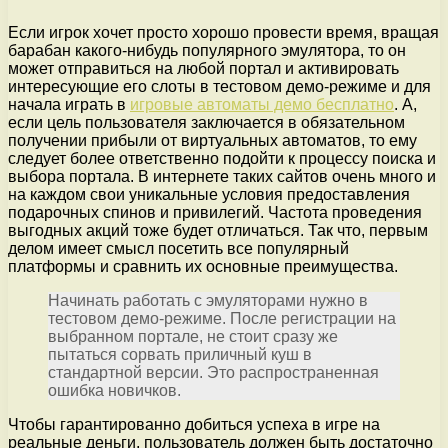
Если игрок хочет просто хорошо провести время, вращая
барабан какого-нибудь популярного эмулятора, то он
может отправиться на любой портал и активировать
интересующие его слоты в тестовом демо-режиме и для
начала играть в
игровые автоматы демо бесплатно
. А,
если цель пользователя заключается в обязательном
получении прибыли от виртуальных автоматов, то ему
следует более ответственно подойти к процессу поиска и
выбора портала. В интернете таких сайтов очень много и
на каждом свои уникальные условия предоставления
подарочных спинов и привилегий. Частота проведения
выгодных акций тоже будет отличаться. Так что, первым
делом имеет смысл посетить все популярный
платформы и сравнить их основные преимущества.
Начинать работать с эмуляторами нужно в
тестовом демо-режиме. После регистрации на
выбранном портале, не стоит сразу же
пытаться сорвать приличный куш в
стандартной версии. Это распространенная
ошибка новичков.
Чтобы гарантированно добиться успеха в игре на
реальные деньги, пользователь должен быть достаточно