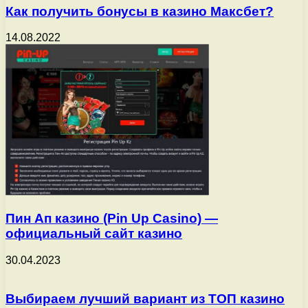
Как получить бонусы в казино Максбет?
14.08.2022
Пин Ап казино (Pin Up Casino) —
официальный сайт казино
30.04.2023
Выбираем лучший вариант из ТОП казино