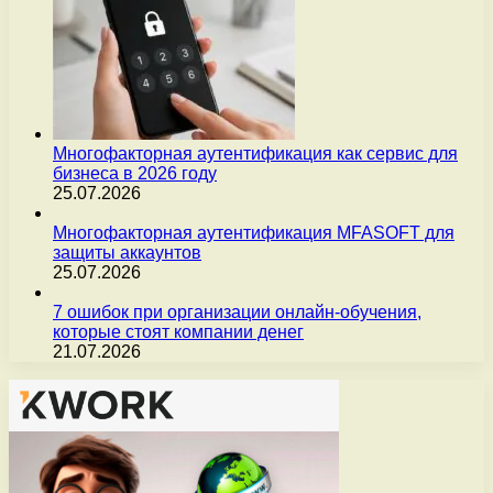
Многофакторная аутентификация как сервис для
бизнеса в 2026 году
25.07.2026
Многофакторная аутентификация MFASOFT для
защиты аккаунтов
25.07.2026
7 ошибок при организации онлайн-обучения,
которые стоят компании денег
21.07.2026