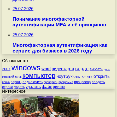
25.07.2026
Понимание многофакторной
аутентификации MFA и её принципов
25.07.2026
Многофакторная аутентификация как
сервис для бизнеса в 2026 году
Облако меток
windows
ворде
word
видеокарта
2007
выбрать
диск
компьютер
ноутбук
открыть
отключить
жесткий диск
подключить
создать
процессор
пароль
папка
проверить
программа
удалить
файл
строка
убрать
флешка
Интересное