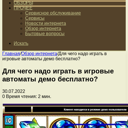
ОБЗОРЫ
ПРОЧЕЕ
Сервисное обслуживание
Сервисы
Новости интернета
Обзор интернета
Бытовые вопросы
Искать
Главная
/
Обзор интернета
/
Для чего надо играть в
игровые автоматы демо бесплатно?
Для чего надо играть в игровые
автоматы демо бесплатно?
30.07.2022
0
Время чтения: 2 мин.