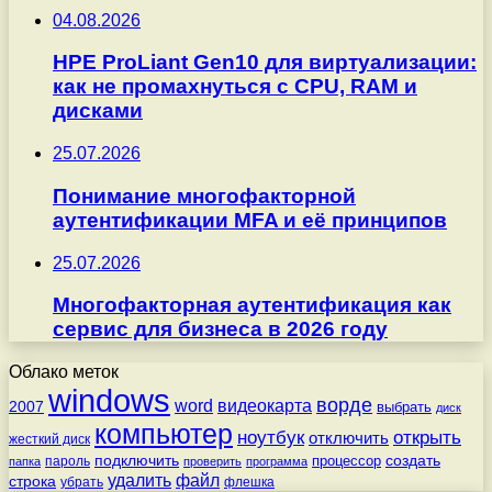
04.08.2026
HPE ProLiant Gen10 для виртуализации:
как не промахнуться с CPU, RAM и
дисками
25.07.2026
Понимание многофакторной
аутентификации MFA и её принципов
25.07.2026
Многофакторная аутентификация как
сервис для бизнеса в 2026 году
Облако меток
windows
ворде
word
видеокарта
2007
выбрать
диск
компьютер
ноутбук
открыть
отключить
жесткий диск
подключить
создать
процессор
пароль
папка
проверить
программа
удалить
файл
строка
убрать
флешка