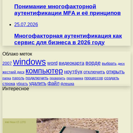
Понимание многофакторной
аутентификации MFA и её принципов
25.07.2026
Многофакторная аутентификация как
сервис для бизнеса в 2026 году
Облако меток
windows
ворде
word
видеокарта
2007
выбрать
диск
компьютер
ноутбук
открыть
отключить
жесткий диск
подключить
создать
процессор
пароль
папка
проверить
программа
удалить
файл
строка
убрать
флешка
Интересное