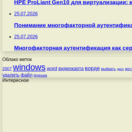
HPE ProLiant Gen10 для виртуализации: 
25.07.2026
Понимание многофакторной аутентифика
25.07.2026
Многофакторная аутентификация как серв
Облако меток
windows
ворде
word
видеокарта
2007
выбрать
жес
диск
удалить
файл
флешка
Интересное