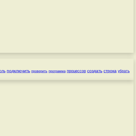
подключить
создать
строка
процессор
оль
убрать
проверить
программа