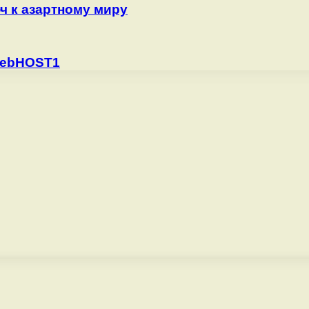
ч к азартному миру
WebHOST1