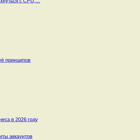
ахнуться с CPU,…
её принципов
еса в 2026 году
ты аккаунтов