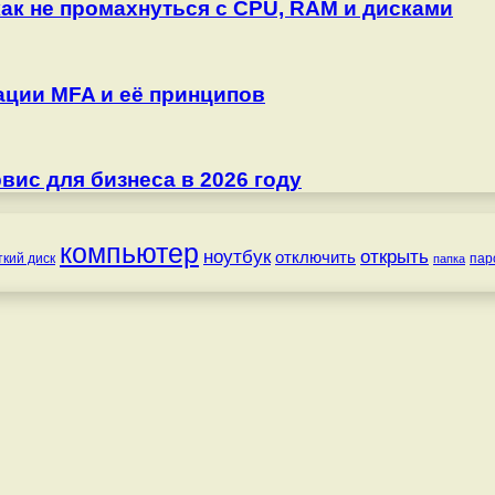
как не промахнуться с CPU, RAM и дисками
ции MFA и её принципов
ис для бизнеса в 2026 году
компьютер
ноутбук
открыть
отключить
ткий диск
пар
папка