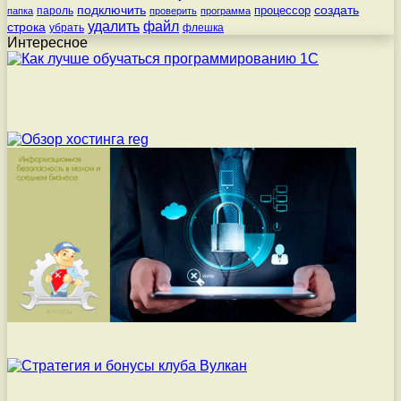
подключить
создать
процессор
пароль
папка
проверить
программа
удалить
файл
строка
убрать
флешка
Интересное