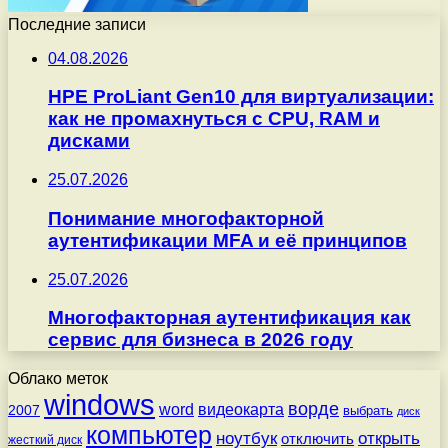
Последние записи
04.08.2026
HPE ProLiant Gen10 для виртуализации:
как не промахнуться с CPU, RAM и
дисками
25.07.2026
Понимание многофакторной
аутентификации MFA и её принципов
25.07.2026
Многофакторная аутентификация как
сервис для бизнеса в 2026 году
Облако меток
windows
ворде
word
видеокарта
2007
выбрать
диск
компьютер
ноутбук
открыть
отключить
жесткий диск